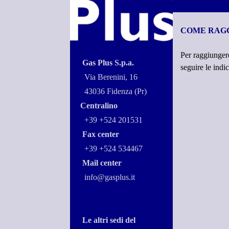
COME RAG
Per raggiungere
Gas Plus S.p.a.
seguire le indic
Via Berenini, 16
43036 Fidenza (Pr)
Centralino
+39 +524 201531
Fax center
+39 +524 534467
Mail center
info@gasplus.it
Le altri sedi del